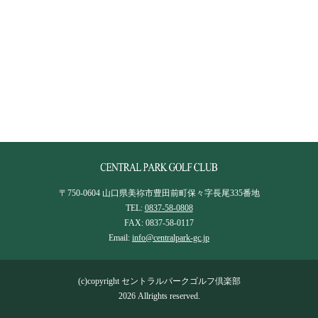
〒750-0604 山口県美祢市豊田前町保々字長尾335番地
TEL:
0837-58-0808
FAX: 0837-58-0117
Email:
info@centralpark-gc.jp
(c)copyright セントラルパークゴルフ倶楽部
2026 Allrights reserved.